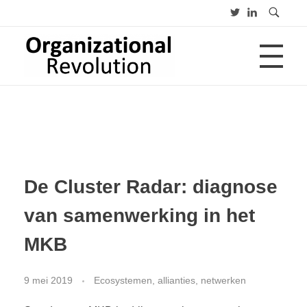
HOME
Organizational Revolution
Management Consulting | Alliances | Networks | Open innovation
OVER
De Cluster Radar: diagnose
CV
PUBLICATIES
van samenwerking in het
Advies
Opleiding
Lezing
MKB
BLOGS
9 mei 2019
Ecosystemen, allianties, netwerken