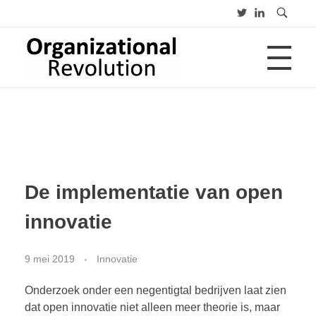
HOME
Organizational Revolution
Management Consulting | Alliances | Networks | Open innovation
OVER
De implementatie van open
CV
PUBLICATIES
innovatie
Advies
Opleiding
Lezing
9 mei 2019
Innovatie
BLOGS
Onderzoek onder een negentigtal bedrijven laat zien
dat open innovatie niet alleen meer theorie is, maar