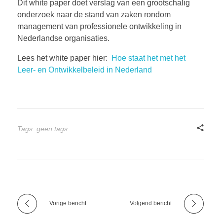
Dit white paper doet verslag van een grootschalig
BOEKEN
onderzoek naar de stand van zaken rondom
management van professionele ontwikkeling in
Nederlandse organisaties.
CONTACT
Lees het white paper hier:
Hoe staat het met het
Leer- en Ontwikkelbeleid in Nederland
Tags: geen tags
Vorige bericht
Volgend bericht