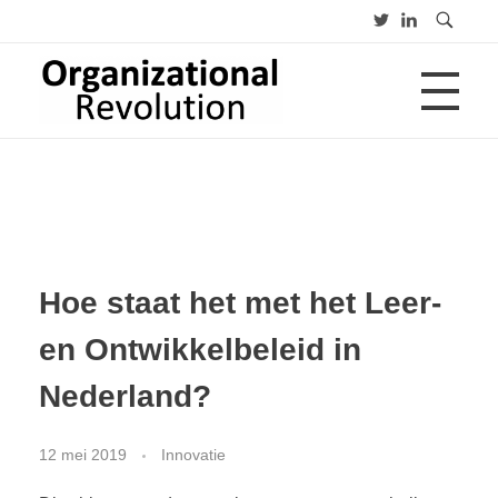
HOME
Organizational Revolution
Management Consulting | Alliances | Networks | Open innovation
OVER
Hoe staat het met het Leer-
CV
PUBLICATIES
en Ontwikkelbeleid in
Advies
Opleiding
Lezing
Nederland?
BLOGS
12 mei 2019
Innovatie