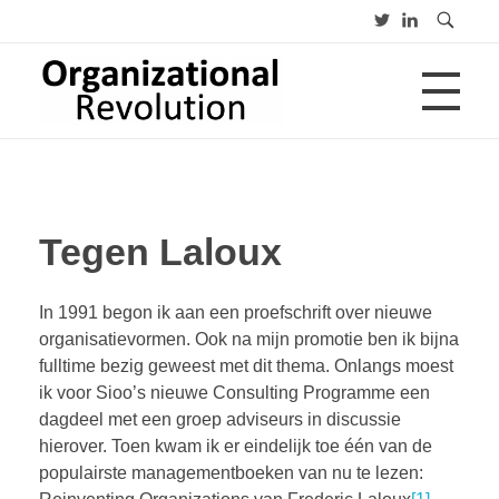
HOME
Organizational Revolution
Management Consulting | Alliances | Networks | Open innovation
Tegen Laloux
OVER
In 1991 begon ik aan een proefschrift over nieuwe
CV
PUBLICATIES
organisatievormen. Ook na mijn promotie ben ik bijna
Advies
fulltime bezig geweest met dit thema. Onlangs moest
Opleiding
Lezing
ik voor Sioo’s nieuwe Consulting Programme een
dagdeel met een groep adviseurs in discussie
BLOGS
hierover. Toen kwam ik er eindelijk toe één van de
populairste managementboeken van nu te lezen: