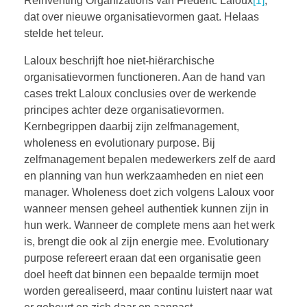
Reinventing Organizations van Frederic Laloux
[1]
,
BOEKEN
dat over nieuwe organisatievormen gaat. Helaas
stelde het teleur.
Laloux beschrijft hoe niet-hiërarchische
CONTACT
organisatievormen functioneren. Aan de hand van
cases trekt Laloux conclusies over de werkende
principes achter deze organisatievormen.
Kernbegrippen daarbij zijn zelfmanagement,
wholeness en evolutionary purpose. Bij
zelfmanagement bepalen medewerkers zelf de aard
en planning van hun werkzaamheden en niet een
manager. Wholeness doet zich volgens Laloux voor
wanneer mensen geheel authentiek kunnen zijn in
hun werk. Wanneer de complete mens aan het werk
is, brengt die ook al zijn energie mee. Evolutionary
purpose refereert eraan dat een organisatie geen
doel heeft dat binnen een bepaalde termijn moet
worden gerealiseerd, maar continu luistert naar wat