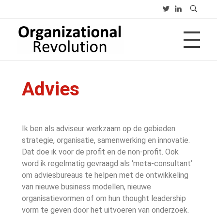
HOME
Organizational Revolution
Management Consulting | Alliances | Networks | Open innovation
Advies
OVER
Ik ben als adviseur werkzaam op de gebieden
strategie, organisatie, samenwerking en innovatie.
CV
PUBLICATIES
Dat doe ik voor de profit en de non-profit. Ook
Advies
Opleiding
word ik regelmatig gevraagd als ‘meta-consultant’
Lezing
om adviesbureaus te helpen met de ontwikkeling
van nieuwe business modellen, nieuwe
BLOGS
organisatievormen of om hun thought leadership
vorm te geven door het uitvoeren van onderzoek.