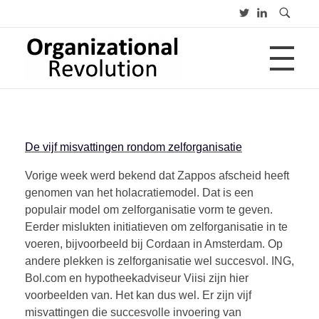
HOME
Organizational Revolution
Management Consulting | Alliances | Networks | Open innovation
De vijf misvattingen rondom zelforganisatie
OVER
Vorige week werd bekend dat Zappos afscheid heeft
genomen van het holacratiemodel. Dat is een
populair model om zelforganisatie vorm te geven.
CV
PUBLICATIES
Advies
Eerder mislukten initiatieven om zelforganisatie in te
Opleiding
voeren, bijvoorbeeld bij Cordaan in Amsterdam. Op
Lezing
andere plekken is zelforganisatie wel succesvol. ING,
BLOGS
Bol.com en hypotheekadviseur Viisi zijn hier
voorbeelden van. Het kan dus wel. Er zijn vijf
misvattingen die succesvolle invoering van