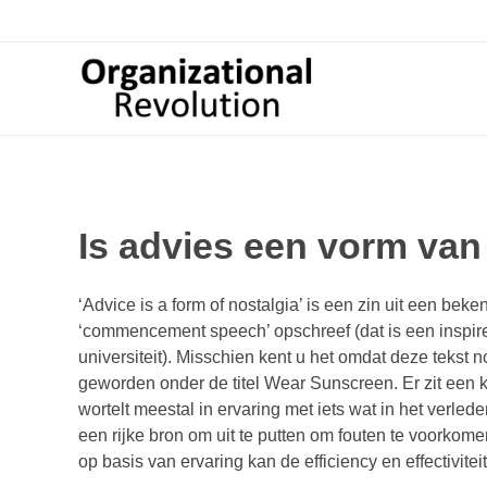
Organizational Revolution
Management Consulting | Alliances | Networks | Open innovation
Is advies een vorm van
‘Advice is a form of nostalgia’ is een zin uit een b
‘commencement speech’ opschreef (dat is een inspir
universiteit). Misschien kent u het omdat deze teks
geworden onder de titel Wear Sunscreen. Er zit een k
wortelt meestal in ervaring met iets wat in het verled
een rijke bron om uit te putten om fouten te voorkome
op basis van ervaring kan de efficiency en effectivite