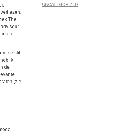
UNCATEGORIZED
 de
verliezen.
boek The
 adviseur
gie en
n toe stil
 heb ik
en de
levante
raten (zie
 model