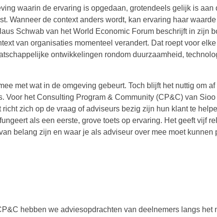
ing waarin de ervaring is opgedaan, grotendeels gelijk is aan
t. Wanneer de context anders wordt, kan ervaring haar waarde 
Klaus Schwab van het World Economic Forum beschrijft in zijn 
text van organisaties momenteel verandert. Dat roept voor elke
 maatschappelijke ontwikkelingen rondom duurzaamheid, technolo
mee met wat in de omgeving gebeurt. Toch blijft het nuttig om af e
ig is. Voor het Consulting Program & Community (CP&C) van Sioo
richt zich op de vraag of adviseurs bezig zijn hun klant te help
geert als een eerste, grove toets op ervaring. Het geeft vijf re
t van belang zijn en waar je als adviseur over mee moet kunnen p
e CP&C hebben we adviesopdrachten van deelnemers langs het