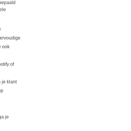
 bepaald
ele
e
meervoudige
e ook
tify of
je klant
op
ga je