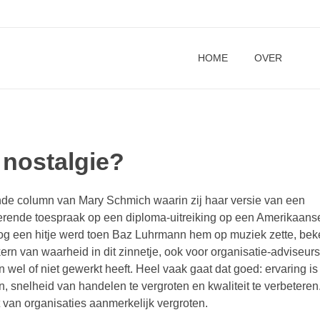
HOME
OVER
 nostalgie?
ekende column van Mary Schmich waarin zij haar versie van een
erende toespraak op een diploma-uitreiking op een Amerikaans
t nog een hitje werd toen Baz Luhrmann hem op muziek zette, be
ern van waarheid in dit zinnetje, ook voor organisatie-adviseurs
en wel of niet gewerkt heeft. Heel vaak gaat dat goed: ervaring i
n, snelheid van handelen te vergroten en kwaliteit te verbeteren
it van organisaties aanmerkelijk vergroten.